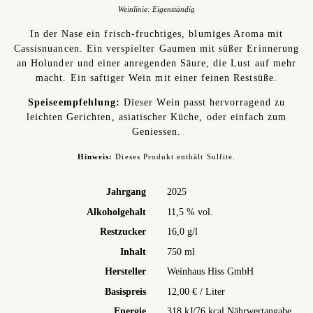
Weinlinie:
Eigenständig
In der Nase ein frisch-fruchtiges, blumiges Aroma mit
Cassisnuancen. Ein verspielter Gaumen mit süßer Erinnerung
an Holunder und einer anregenden Säure, die Lust auf mehr
macht. Ein saftiger Wein mit einer feinen Restsüße.
Speiseempfehlung:
Dieser Wein passt hervorragend zu
leichten Gerichten, asiatischer Küche, oder einfach zum
Geniessen.
Hinweis:
Dieses Produkt enthält Sulfite.
Jahrgang
2025
Alkoholgehalt
11,5 % vol.
Restzucker
16,0 g/l
Inhalt
750 ml
Hersteller
Weinhaus Hiss GmbH
Basispreis
12,00 € / Liter
Energie
318 kJ/76 kcal Nährwertangabe