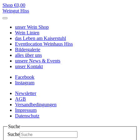
Shop
€0,00
Weingut Hiss
unser
Wein Shop
Wein
Linien
das Leben am
Kaiserstuhl
Eventlocation
Weinhaus Hiss
Bildergalerie
alles über
uns
unsere
News & Events
unser
Kontakt
Facebook
Instagram
Newsletter
AGB
Versandbedingungen
Impressum
Datenschutz
Suche
Suche