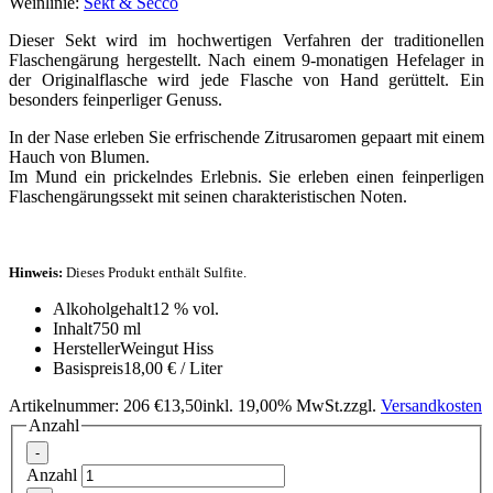
Weinlinie:
Sekt & Secco
Dieser Sekt wird im hochwertigen Verfahren der traditionellen
Flaschengärung hergestellt. Nach einem 9-monatigen Hefelager in
der Originalflasche wird jede Flasche von Hand gerüttelt. Ein
besonders feinperliger Genuss.
In der Nase erleben Sie erfrischende Zitrusaromen gepaart mit einem
Hauch von Blumen.
Im Mund ein prickelndes Erlebnis. Sie erleben einen feinperligen
Flaschengärungssekt mit seinen charakteristischen Noten.
Hinweis:
Dieses Produkt enthält Sulfite.
Alkoholgehalt
12 % vol.
Inhalt
750 ml
Hersteller
Weingut Hiss
Basispreis
18,00 € / Liter
Artikelnummer: 206
€13,50
inkl. 19,00% MwSt.
zzgl.
Versandkosten
Anzahl
-
Anzahl