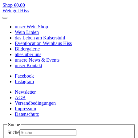
Shop
€0,00
Weingut Hiss
unser
Wein Shop
Wein
Linien
das Leben am
Kaiserstuhl
Eventlocation
Weinhaus Hiss
Bildergalerie
alles über
uns
unsere
News & Events
unser
Kontakt
Facebook
Instagram
Newsletter
AGB
Versandbedingungen
Impressum
Datenschutz
Suche
Suche