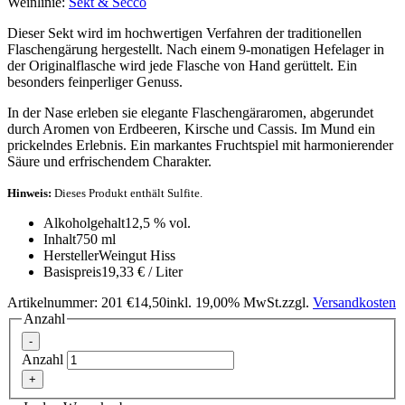
Weinlinie:
Sekt & Secco
Dieser Sekt wird im hochwertigen Verfahren der traditionellen
Flaschengärung hergestellt. Nach einem 9-monatigen Hefelager in
der Originalflasche wird jede Flasche von Hand gerüttelt. Ein
besonders feinperliger Genuss.
In der Nase erleben sie elegante Flaschengäraromen, abgerundet
durch Aromen von Erdbeeren, Kirsche und Cassis. Im Mund ein
prickelndes Erlebnis. Ein markantes Fruchtspiel mit harmonierender
Säure und erfrischendem Charakter.
Hinweis:
Dieses Produkt enthält Sulfite.
Alkoholgehalt
12,5 % vol.
Inhalt
750 ml
Hersteller
Weingut Hiss
Basispreis
19,33 € / Liter
Artikelnummer: 201
€14,50
inkl. 19,00% MwSt.
zzgl.
Versandkosten
Anzahl
-
Anzahl
+